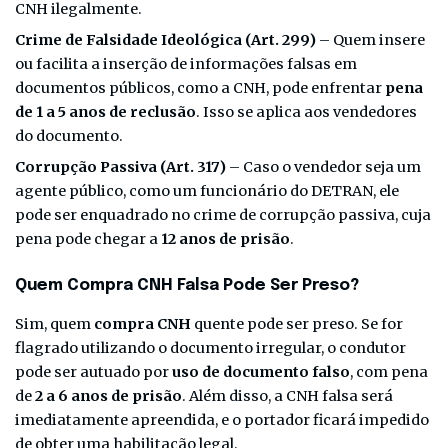
CNH ilegalmente.
Crime de Falsidade Ideológica (Art. 299)
– Quem insere
ou facilita a inserção de informações falsas em
documentos públicos, como a CNH, pode enfrentar
pena
de 1 a 5 anos de reclusão
. Isso se aplica aos vendedores
do documento.
Corrupção Passiva (Art. 317)
– Caso o vendedor seja um
agente público, como um funcionário do DETRAN, ele
pode ser enquadrado no crime de corrupção passiva, cuja
pena pode chegar a
12 anos de prisão
.
Quem Compra CNH Falsa Pode Ser Preso?
Sim, quem
compra CNH
quente pode ser preso. Se for
flagrado utilizando o documento irregular, o condutor
pode ser autuado por
uso de documento falso
, com pena
de
2 a 6 anos de prisão
. Além disso, a CNH falsa será
imediatamente apreendida, e o portador ficará impedido
de obter uma habilitação legal.